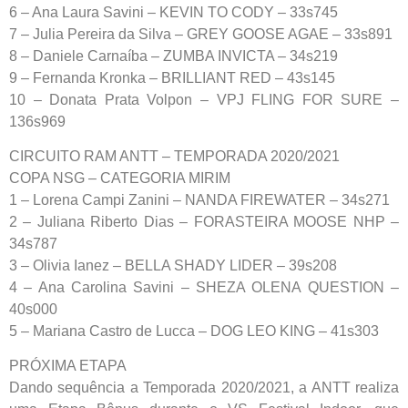
6 – Ana Laura Savini – KEVIN TO CODY – 33s745
7 – Julia Pereira da Silva – GREY GOOSE AGAE – 33s891
8 – Daniele Carnaíba – ZUMBA INVICTA – 34s219
9 – Fernanda Kronka – BRILLIANT RED – 43s145
10 – Donata Prata Volpon – VPJ FLING FOR SURE –
136s969
CIRCUITO RAM ANTT – TEMPORADA 2020/2021
COPA NSG – CATEGORIA MIRIM
1 – Lorena Campi Zanini – NANDA FIREWATER – 34s271
2 – Juliana Riberto Dias – FORASTEIRA MOOSE NHP –
34s787
3 – Olivia Ianez – BELLA SHADY LIDER – 39s208
4 – Ana Carolina Savini – SHEZA OLENA QUESTION –
40s000
5 – Mariana Castro de Lucca – DOG LEO KING – 41s303
PRÓXIMA ETAPA
Dando sequência a Temporada 2020/2021, a ANTT realiza