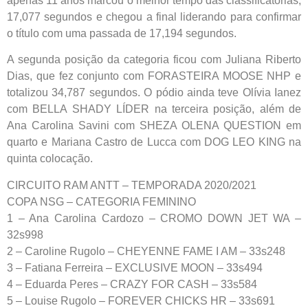
apenas 11 anos marcou o melhor tempo das classificatórias,
17,077 segundos e chegou a final liderando para confirmar
o título com uma passada de 17,194 segundos.
A segunda posição da categoria ficou com Juliana Riberto
Dias, que fez conjunto com FORASTEIRA MOOSE NHP e
totalizou 34,787 segundos. O pódio ainda teve Olívia Ianez
com BELLA SHADY LÍDER na terceira posição, além de
Ana Carolina Savini com SHEZA OLENA QUESTION em
quarto e Mariana Castro de Lucca com DOG LEO KING na
quinta colocação.
CIRCUITO RAM ANTT – TEMPORADA 2020/2021
COPA NSG – CATEGORIA FEMININO
1 – Ana Carolina Cardozo – CROMO DOWN JET WA –
32s998
2 – Caroline Rugolo – CHEYENNE FAME I AM – 33s248
3 – Fatiana Ferreira – EXCLUSIVE MOON – 33s494
4 – Eduarda Peres – CRAZY FOR CASH – 33s584
5 – Louise Rugolo – FOREVER CHICKS HR – 33s691