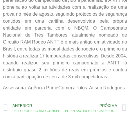
paralisação do campeonato devido a pandemia, a ANTT foi
pioneira ao voltar as atividades com a realização de uma
prova no mês de agosto, seguindo protocolos de segurança
contidos em uma cartilha desenvolvida pela própria
entidade em parceria com o NBQM. O Campeonato
Nacional de Três Tambores, atualmente nomeado de
Circuito RAM Rodeo ANTT é o mais antigo em atividade no
Brasil, entre todas as modalidades de rodeio e o primeiro da
história a realizar 17 temporadas consecutivas. Desde 2004,
quando realizou seu primeiro campeonato a ANTT já
distribuiu quase 2 milhões de reais em prêmios e contou
com a participação de cerca de 3 mil competidoras.
Assessoria: Agência PrimeComm / Fotos: Ailson Rodrigues
ANTERIOR
PRÓXIMA
PELO TERCEIRO ANO CONSECUTIVO A ANTT REALIZOU ETAPA ESPECIAL NO CAMPEONATO NACIONAL DA ABQM
ELLEN SAYURI E LETÍCIA DELOSPITAL VENCEM ETAPA BÔNUS DA ANTT NO VS FESTIVAL INDOOR