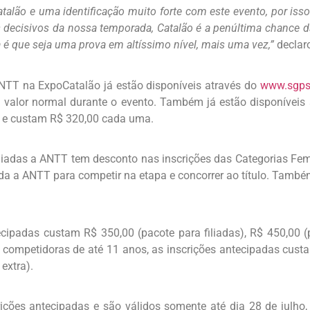
alão e uma identificação muito forte com este evento, por iss
decisivos da nossa temporada, Catalão é a penúltima chance
 é que seja uma prova em altíssimo nível, mais uma vez,”
declar
ANTT na ExpoCatalão já estão disponíveis através do
www.sgps
 valor normal durante o evento. Também já estão disponíveis
7 e custam R$ 320,00 cada uma.
iliadas a ANTT tem desconto nas inscrições das Categorias Fem
ada a ANTT para competir na etapa e concorrer ao título. També
cipadas custam R$ 350,00 (pacote para filiadas), R$ 450,00 (
a competidoras de até 11 anos, as inscrições antecipadas cust
extra).
ções antecipadas e são válidos somente até dia 28 de julho,