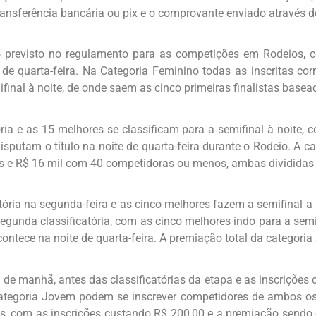
ransferência bancária ou pix e o comprovante enviado através d
 previsto no regulamento para as competições em Rodeios, co
te de quarta-feira. Na Categoria Feminino todas as inscritas co
nal à noite, de onde saem as cinco primeiras finalistas base
ória e as 15 melhores se classificam para a semifinal à noite
 disputam o título na noite de quarta-feira durante o Rodeio. A 
s e R$ 16 mil com 40 competidoras ou menos, ambas divididas 
ória na segunda-feira e as cinco melhores fazem a semifinal a
a segunda classificatória, com as cinco melhores indo para a sem
ontece na noite de quarta-feira. A premiação total da categoria 
 de manhã, antes das classificatórias da etapa e as inscriçõe
ategoria Jovem podem se inscrever competidores de ambos os
ias, com as inscrições custando R$ 200,00 e a premiação sendo 