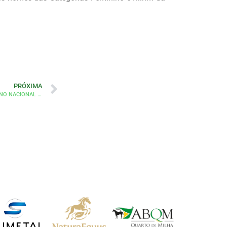
PRÓXIMA
ANA LAURA SAVINI E ISABELA MENDES VENCEM ETAPA DA ANTT NO NACIONAL DA ABQM