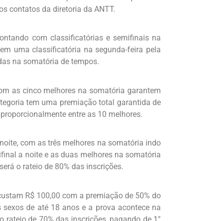
os contatos da diretoria da ANTT.
ntando com classificatórias e semifinais na
rrem uma classificatória na segunda-feira pela
adas na somatória de tempos.
, com as cinco melhores na somatória garantem
categoria tem uma premiação total garantida de
proporcionalmente entre as 10 melhores.
 noite, com as três melhores na somatória indo
ifinal a noite e as duas melhores na somatória
será o rateio de 80% das inscrições.
s custam R$ 100,00 com a premiação de 50% do
 sexos de até 18 anos e a prova acontece na
o rateio de 70% das inscrições, pagando de 1°