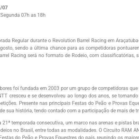
8/07
 Segunda 07h as 18h
ada Regular durante o Revolution Barrel Racing em Araçatuba-
agosto, sendo a última chance para as competidoras pontua
rrel Racing será no formato de Rodeio, com classificatórias, s
ores foi fundada em 2003 por um grupo de competidoras que b
TT cresceu e se desenvolveu ao longo dos anos, se tornando 
etições. Presente nas principais Festas do Peão e Provas Equ
de sua história, tendo contado com a participação de mais de t
 21ª temporada consecutiva, um marco nas arenas e pistas br
odeios no Brasil, entre todas as modalidades. O Circuito RAM 
estas do Peão e Provas Equestres do país, reunindo os maior