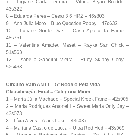
7 – Ligiane Carla Ferreira – Vitoria Bryan Brudde –
43s322
8 – Eduarda Peres – Cesar 3 6 HRZ – 46s803
9 – Ana Julia More – Blue Question Peppy – 47s632
10 – Loriane Souto Dias – Cash Apollo Ta Fame –
48s751
11 – Valentina Amadeu Maset – Rayka San Chick –
51s563
12 – Isabella Sandrini Vieira – Ruby Skippy Cody –
52s468
Circuito Ram ANTT – 5° Rodeio Pela Vida
Classificação Final – Categoria Mirim
1 – Maria Júlia Machado – Special Kreek Fame – 42s905
2 – Maria Rodrigues Antonelli – Sweet Maria Only Jay –
43s073
3 – Lívia Alves – Atack Lake – 43s087
4 – Mariana Castro de Lucca – Ultra Red Hed – 43s969