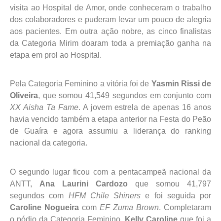
visita ao Hospital de Amor, onde conheceram o trabalho
dos colaboradores e puderam levar um pouco de alegria
aos pacientes. Em outra ação nobre, as cinco finalistas
da Categoria Mirim doaram toda a premiação ganha na
etapa em prol ao Hospital.
Pela Categoria Feminino a vitória foi de
Yasmin Rissi de
Oliveira
, que somou 41,549 segundos em conjunto com
XX Aisha Ta Fame
. A jovem estrela de apenas 16 anos
havia vencido também a etapa anterior na Festa do Peão
de Guaíra e agora assumiu a liderança do ranking
nacional da categoria.
O segundo lugar ficou com a pentacampeã nacional da
ANTT,
Ana Laurini Cardozo
que somou 41,797
segundos com
HFM Chile Shiners
e foi seguida por
Caroline Nogueira
com
EF Zuma Brown
. Completaram
o pódio da Categoria Feminino,
Kelly Caroline
que foi a