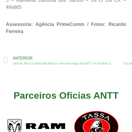
5 – Manuella Barbosa dos Santos – Ze Li Liu EK –
49s865
Assessoria: Agência PrimeComm / Fotos: Ricardo
Ferreira
ANTERIOR
Yasmin Rissi e Manuella Barros vencem etapa da ANTT no Rodeio de Guaíra
Circu
Parceiros Oficias ANTT