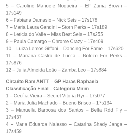
5 – Caroline Manoele Nogueira – EF Zuma Brown –
17s149
6 – Fabiana Damasio – Nick Seis – 17s178
7 – Maria Laura Gandini – Storn Perks – 17s189
8 – Letícia do Valle – Miss Best Seis – 17s255
9 – Paula Camargo – Chrome Crazy – 17s409
10 – Luiza Lemos Giffoni – Dancing For Fame – 17s620
11 – Mariana Castro de Lucca – Boteco For Perks –
17s876
12 – Julia Almeida Leão – Zamba Leo – 17s884
Circuito Ram ANTT – GP Haras Raphaela
Classificação Final – Categoria Mirim
1 – Cecília Vieira – Secret Vitoria Ryr – 17s077
2 – Maria Julia Machado – Bueno Brisco – 17s134
3 – Manuella Barbosa dos Santos – Bella Rdd Fly –
17s437
4 – Maria Eduarda Nalesso – Catarina Shady Janga –
17s459