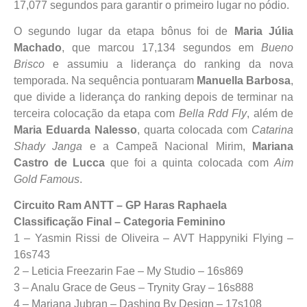
17,077 segundos para garantir o primeiro lugar no pódio.
O segundo lugar da etapa bônus foi de
Maria Júlia
Machado
, que marcou 17,134 segundos em
Bueno
Brisco
e assumiu a liderança do ranking da nova
temporada. Na sequência pontuaram
Manuella Barbosa
,
que divide a liderança do ranking depois de terminar na
terceira colocação da etapa com
Bella Rdd Fly
, além de
Maria Eduarda Nalesso
, quarta colocada com
Catarina
Shady Janga
e a Campeã Nacional Mirim,
Mariana
Castro de Lucca
que foi a quinta colocada com
Aim
Gold Famous
.
Circuito Ram ANTT – GP Haras Raphaela
Classificação Final – Categoria Feminino
1 – Yasmin Rissi de Oliveira – AVT Happyniki Flying –
16s743
2 – Leticia Freezarin Fae – My Studio – 16s869
3 – Analu Grace de Geus – Trynity Gray – 16s888
4 – Mariana Jubran – Dashing By Design – 17s108