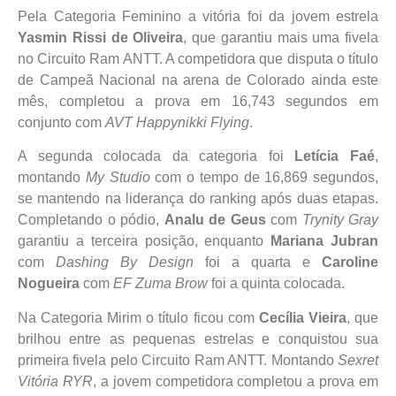
Pela Categoria Feminino a vitória foi da jovem estrela
Yasmin Rissi de Oliveira
, que garantiu mais uma fivela
no Circuito Ram ANTT. A competidora que disputa o título
de Campeã Nacional na arena de Colorado ainda este
mês, completou a prova em 16,743 segundos em
conjunto com
AVT Happynikki Flying
.
A segunda colocada da categoria foi
Letícia Faé
,
montando
My Studio
com o tempo de 16,869 segundos,
se mantendo na liderança do ranking após duas etapas.
Completando o pódio,
Analu de Geus
com
Trynity Gray
garantiu a terceira posição, enquanto
Mariana Jubran
com
Dashing By Design
foi a quarta e
Caroline
Nogueira
com
EF Zuma Brow
foi a quinta colocada.
Na Categoria Mirim o título ficou com
Cecília Vieira
, que
brilhou entre as pequenas estrelas e conquistou sua
primeira fivela pelo Circuito Ram ANTT. Montando
Sexret
Vitória RYR
, a jovem competidora completou a prova em