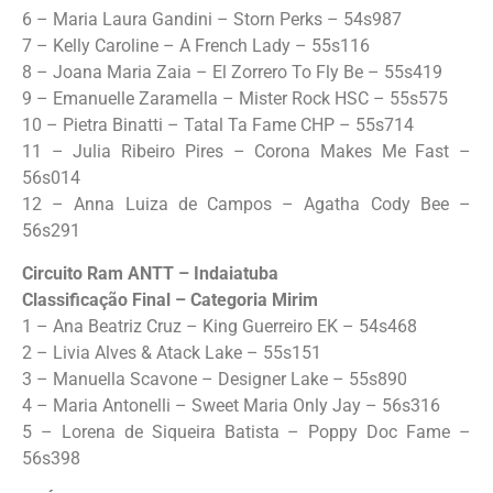
6 – Maria Laura Gandini – Storn Perks – 54s987
7 – Kelly Caroline – A French Lady – 55s116
8 – Joana Maria Zaia – El Zorrero To Fly Be – 55s419
9 – Emanuelle Zaramella – Mister Rock HSC – 55s575
10 – Pietra Binatti – Tatal Ta Fame CHP – 55s714
11 – Julia Ribeiro Pires – Corona Makes Me Fast –
56s014
12 – Anna Luiza de Campos – Agatha Cody Bee –
56s291
Circuito Ram ANTT – Indaiatuba
Classificação Final – Categoria Mirim
1 – Ana Beatriz Cruz – King Guerreiro EK – 54s468
2 – Livia Alves & Atack Lake – 55s151
3 – Manuella Scavone – Designer Lake – 55s890
4 – Maria Antonelli – Sweet Maria Only Jay – 56s316
5 – Lorena de Siqueira Batista – Poppy Doc Fame –
56s398