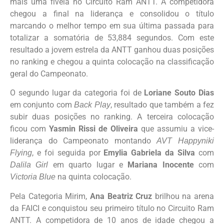
mais uma fivela no Circuito Ram ANTT. A competidora
chegou a final na liderança e consolidou o título
marcando o melhor tempo em sua última passada para
totalizar a somatória de 53,884 segundos. Com este
resultado a jovem estrela da ANTT ganhou duas posições
no ranking e chegou a quinta colocação na classificação
geral do Campeonato.
O segundo lugar da categoria foi de
Loriane Souto Dias
em conjunto com
, resultado que também a fez
Back Play
subir duas posições no ranking. A terceira colocação
ficou com
Yasmin Rissi de Oliveira
que assumiu a vice-
liderança do Campeonato montando
AVT Happyniki
, e foi seguida por
Emylia Gabriela da Silva
com
Flying
em quarto lugar e
Mariana Inocente
com
Dalila Girl
na quinta colocação.
Victoria Blue
Pela Categoria Mirim,
Ana Beatriz Cruz
brilhou na arena
da FAICI e conquistou seu primeiro título no Circuito Ram
ANTT. A competidora de 10 anos de idade chegou a