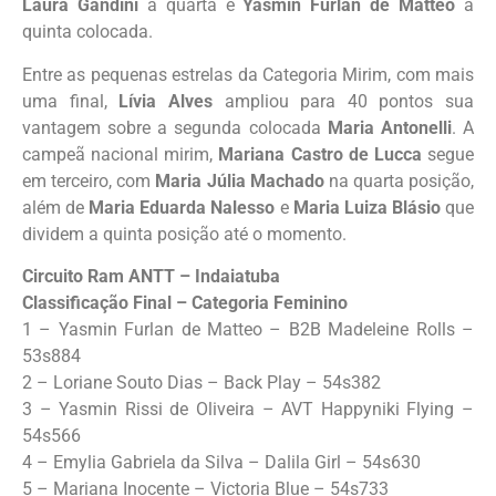
Laura Gandini
a quarta e
Yasmin Furlan de Matteo
a
quinta colocada.
Entre as pequenas estrelas da Categoria Mirim, com mais
uma final,
Lívia Alves
ampliou para 40 pontos sua
vantagem sobre a segunda colocada
Maria Antonelli
. A
campeã nacional mirim,
Mariana Castro de Lucca
segue
em terceiro, com
Maria Júlia Machado
na quarta posição,
além de
Maria Eduarda Nalesso
e
Maria Luiza Blásio
que
dividem a quinta posição até o momento.
Circuito Ram ANTT – Indaiatuba
Classificação Final – Categoria Feminino
1 – Yasmin Furlan de Matteo – B2B Madeleine Rolls –
53s884
2 – Loriane Souto Dias – Back Play – 54s382
3 – Yasmin Rissi de Oliveira – AVT Happyniki Flying –
54s566
4 – Emylia Gabriela da Silva – Dalila Girl – 54s630
5 – Mariana Inocente – Victoria Blue – 54s733