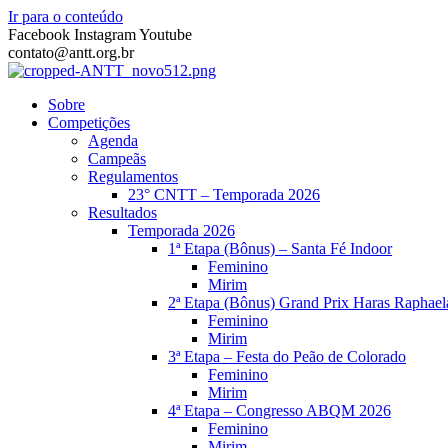
Ir para o conteúdo
Facebook
Instagram
Youtube
contato@antt.org.br
Sobre
Competições
Agenda
Campeãs
Regulamentos
23° CNTT – Temporada 2026
Resultados
Temporada 2026
1ª Etapa (Bônus) – Santa Fé Indoor
Feminino
Mirim
2ª Etapa (Bônus) Grand Prix Haras Raphael
Feminino
Mirim
3ª Etapa – Festa do Peão de Colorado
Feminino
Mirim
4ª Etapa – Congresso ABQM 2026
Feminino
Mirim