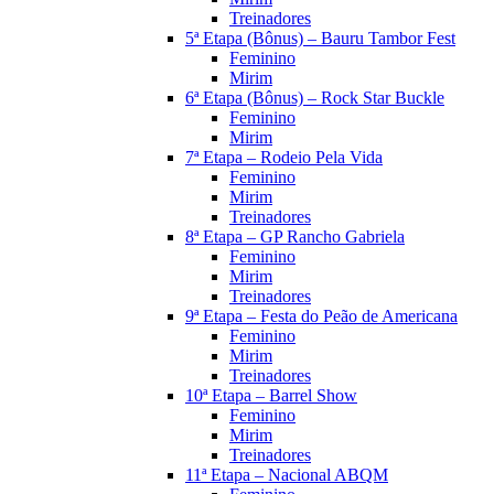
Treinadores
5ª Etapa (Bônus) – Bauru Tambor Fest
Feminino
Mirim
6ª Etapa (Bônus) – Rock Star Buckle
Feminino
Mirim
7ª Etapa – Rodeio Pela Vida
Feminino
Mirim
Treinadores
8ª Etapa – GP Rancho Gabriela
Feminino
Mirim
Treinadores
9ª Etapa – Festa do Peão de Americana
Feminino
Mirim
Treinadores
10ª Etapa – Barrel Show
Feminino
Mirim
Treinadores
11ª Etapa – Nacional ABQM