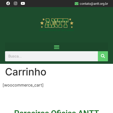
contato@antt.org.br
Carrinho
[woocommerce_cart]